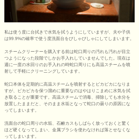
私は使う度に台拭きで水気を拭うようにしていますが、夫や子供
は99.9%の確率で使う度洗面台をびしゃびしゃにしてしまいます。
スチームクリーナーを購入する前は蛇口周りの汚れも汚れが目立
つようになった段階でしかお手入れしていませんでした。現在は
週に一度の水回りのお手入れの時蛇口周りにも高温スチームを噴
射して手軽にクリーニングしています。
蛇口本体を定期的に高温スチームを噴射するとピカピカになりま
すが、ピカピカを保つ溜めに重要なのはやはりこまめに水気を拭
き取ることが重要です。高温スチームで消毒、掃除しても水分を
放置したままだと、そのまま水垢となって蛇口の曇りの原因にな
ってしまいます。
洗面台の蛇口周りの水垢、石鹸カスもしばらく放っておくと驚く
ほど硬くなってしまい、金属ブラシを使わなければ落とせなくな
ってしまいます。