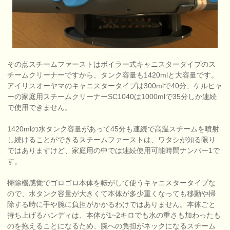
その点スチームファーストはボイラー式キャニスタータイプのス
チームクリーナーですから、タンク容量も1420mlと大容量です。
アイリスオーヤマのキャニスタータイプは300mlで40分、ケルヒャ
ーの家庭用スチームクリーナーSC1040は1000mlで35分しか連続
で使用できません。
1420mlの水タンク容量があって45分も連続で高温スチームを噴射
し続けることができるスチームファーストは、ワタシが知る限り
ではありますけど、家庭用の中では連続使用可能時間ナンバー1で
す。
掃除機感覚でゴロゴロ本体を転がして使うキャニスタータイプな
ので、水タンク容量が大きくて本体が多少重くなっても移動や掃
除する時に手や腕に負担がかかるわけではありません。本体ごと
持ち上げるハンディは、本体が1~2キロでも水の重さも加わったも
のを抱えることになるため、腕への負担がネックになるスチーム