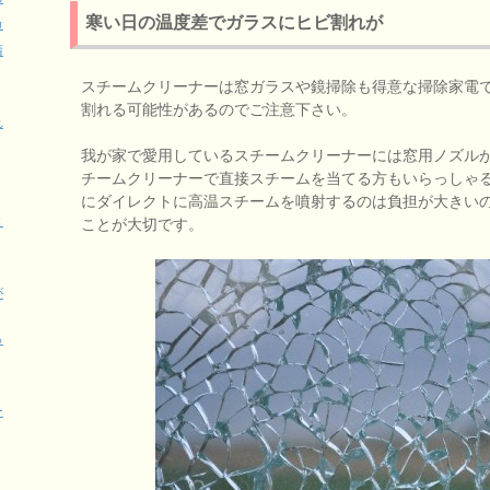
寒い日の温度差でガラスにヒビ割れが
カ
清
スチームクリーナーは窓ガラスや鏡掃除も得意な掃除家電
割れる可能性があるのでご注意下さい。
れ
我が家で愛用しているスチームクリーナーには窓用ノズル
チームクリーナーで直接スチームを当てる方もいらっしゃ
にダイレクトに高温スチームを噴射するのは負担が大きい
と
ことが大切です。
が
っ
ー