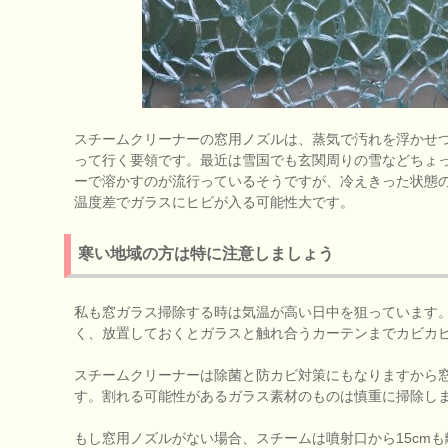
スチームクリーナーの窓用ノズルは、蒸気で汚れを浮かせ
って行く要領です。最近は雪国でも玄関周りの雪などちょ
ーで溶かすのが流行っているそうですが、冷えきった状態
温度差でガラスにヒビが入る可能性大です。
寒い地域の方は特に注意しましょう
私も窓ガラス掃除する時は気温が高い日中を狙っています
く、放置しておくとガラスと触れ合うカーテンまでカビカ
スチームクリーナーは除菌と防カビ対策にもなりますから
す。割れる可能性があるガラス素材のものは慎重に掃除し
もし窓用ノズルがない場合、スチームは噴射口から15cm